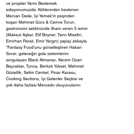
ve projeler Yarını Beslemek
edisyonumuzda. Köklerinden beslenen
Mercan Dede, İyi Yemek'in peşinden
koşan Mehmet Gürs & Cemre Torun,
gastronomi sektöründe ilham veren 5 ismin
(Maksut Aşkar, Elif Boyner, Tanrı Misafiri,
Emirhan Paralı, Emir Yargın) yapay zekayla
"Fantasy Food'unu görselleştiren Hakan
Sorar, geleceğin gıda sistemlerini
sorgulayan Black Almanac, Kerem Ozan
Bayraktar, Tunca, Berkok Yüksel, Mehmet
Gözetlik, Selim Cenkel, Pınar Karasu,
Cooking Sections, İyi Gelenler Seçkisi ve
çok daha fazlası Mercado okuyucularını
bekliyor.