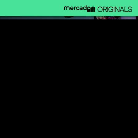
Original By Nature
Proje Türü
Sergi
Tarih
Mart 2022